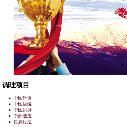
调理项目
中医针灸
中医拔罐
中医刮痧
中药透皮
针刺疗法