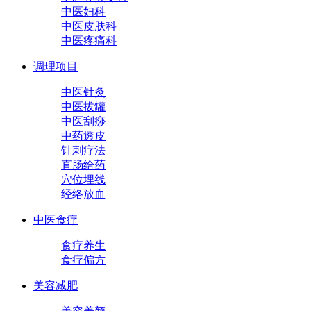
中医妇科
中医皮肤科
中医疼痛科
调理项目
中医针灸
中医拔罐
中医刮痧
中药透皮
针刺疗法
直肠给药
穴位埋线
经络放血
中医食疗
食疗养生
食疗偏方
美容减肥